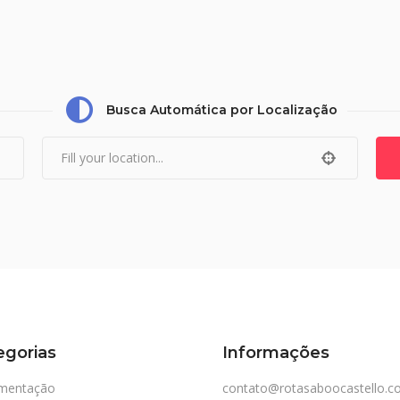
Busca Automática por Localização
egorias
Informações
imentação
contato@rotasaboocastello.c