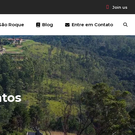
Join us
São Roque
Blog
Entre em Contato
tos