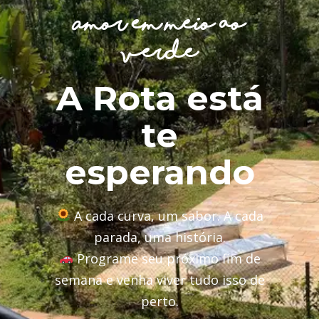
Amor em meio ao
verde
A Rota está
te
esperando
A cada curva, um sabor. A cada
parada, uma história.
Programe seu próximo fim de
semana e venha viver tudo isso de
perto.