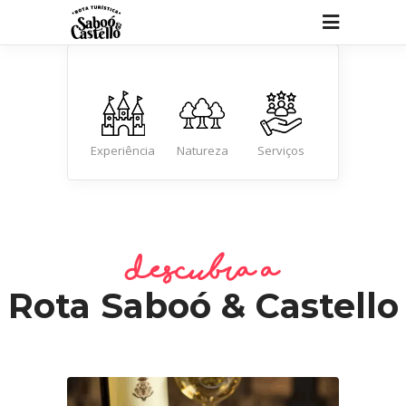
Sítios e
Experiência
Natureza
Serviços
Pousadas
Alimentação
descubra a
Rota Saboó & Castello