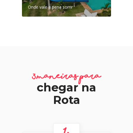
Onde vale a pena sorrir
3 maneiras para
chegar na
Rota