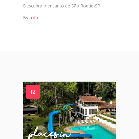
Descubra o encanto de São Roque-SP
By
rota
12
12
places in